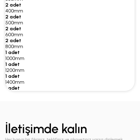
2 adet
400mm
2 adet
500mm
2 adet
600mm
2 adet
800mm
1 adet
1000mm
1 adet
1200mm
1 adet
1400mm
1 adet
İletişimde kalın
Her hangi bir fikriniz, teklifiniz ve şikayetiniz varsa dinlemek