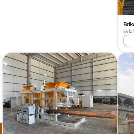
Bri
Eylü