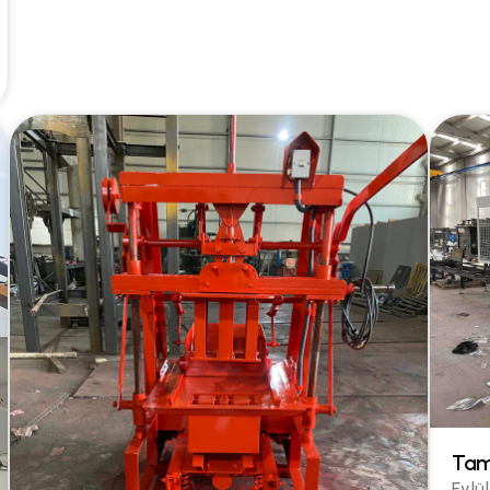
Tam
Eylü