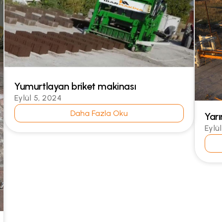
Yumurtlayan briket makinası
Eylül 5, 2024
Daha Fazla Oku
Yar
Eylü